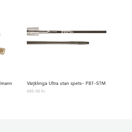
hlmann
Värjklinga Ultra utan spets- PBT-STM
685.00
kr