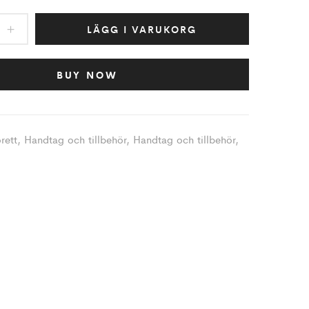
LÄGG I VARUKORG
BUY NOW
rett
,
Handtag och tillbehör
,
Handtag och tillbehör
,