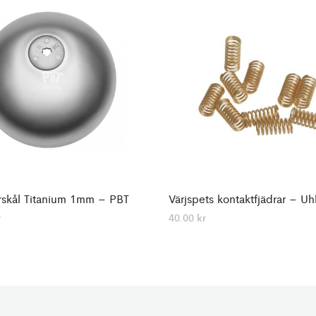
rskål Titanium 1mm – PBT
Värjspets kontaktfjädrar – U
r
40.00
kr