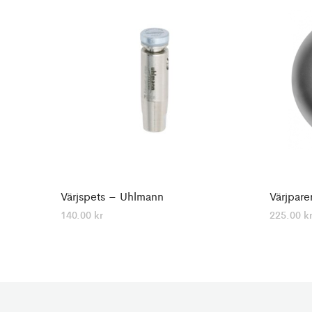
Värjspets – Uhlmann
Värjpare
140.00
kr
225.00
k