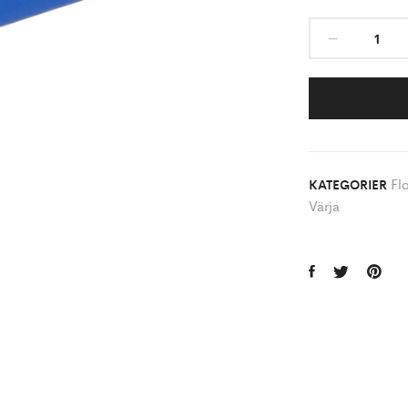
Flo
KATEGORIER
Värja