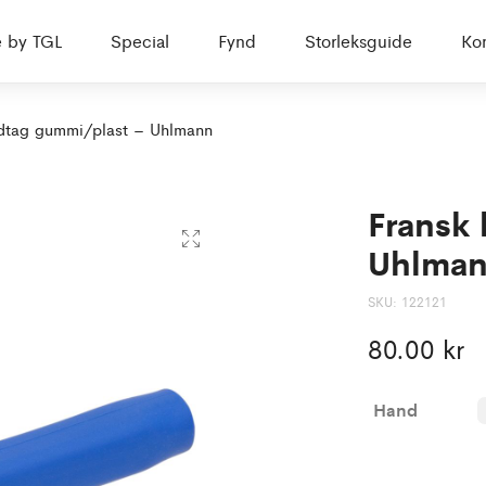
 by TGL
Special
Fynd
Storleksguide
Kon
dtag gummi/plast – Uhlmann
Fransk
Uhlma
SKU:
122121
80.00
kr
Hand