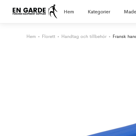
Hem
Kategorier
Made
Hem
Florett
Handtag och tillbehör
Fransk han