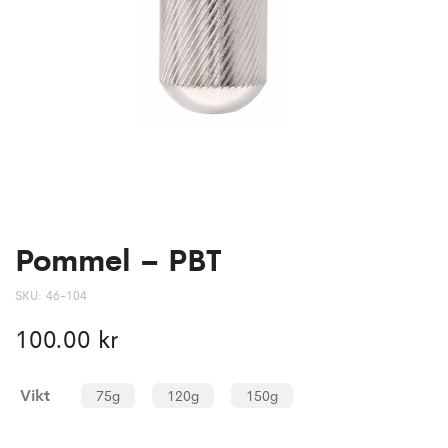
Pommel – PBT
SKU:
46-104
100.00
kr
Vikt
75g
120g
150g