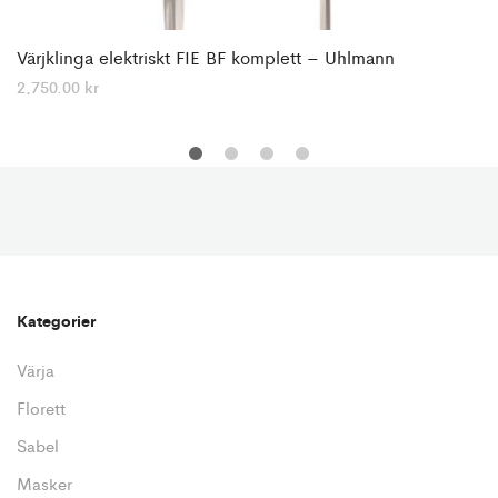
Värjklinga elektriskt FIE BF komplett – Uhlmann
2,750.00
kr
Kategorier
Värja
Florett
Sabel
Masker