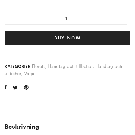
BUY NOW
Florett
,
Handtag och tillbehör
,
Handtag och
KATEGORIER
tillbehör
,
Värja
Beskrivning